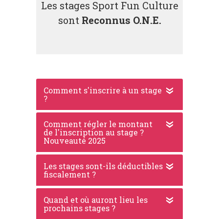
Les stages Sport Fun Culture
sont
Reconnus O.N.E.
Comment s'inscrire à un stage
?
Comment régler le montant
de l'inscription au stage ?
Nouveauté 2025
Les stages sont-ils déductibles
fiscalement ?
Quand et où auront lieu les
prochains stages ?