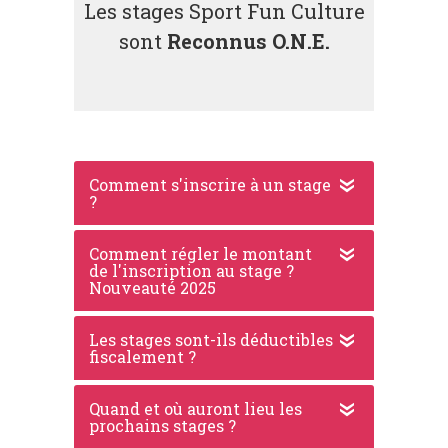
Les stages Sport Fun Culture
sont
Reconnus O.N.E.
Comment s'inscrire à un stage
?
Comment régler le montant
de l'inscription au stage ?
Nouveauté 2025
Les stages sont-ils déductibles
fiscalement ?
Quand et où auront lieu les
prochains stages ?