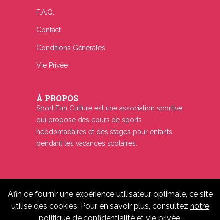
F.A.Q.
Contact
Conditions Générales
Vie Privée
À PROPOS
Sport Fun Culture est une association sportive
qui propose des cours de sports
hebdomadaires et des stages pour enfants
pendant les vacances scolaires.
Afin de fournir une expérience utilisateur optimale, ce site
© 2019-2026 ASBL SPORT FUN CULTURE -
utilise des cookies. Pour en savoir plus, consultez
notre
Tous droits réservés.
politique de confidentialité et vie privée
.