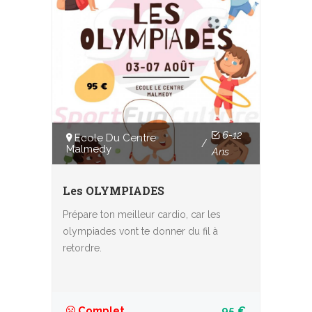
6-12
Ecole Du Centre
/
Malmedy
Ans
Les OLYMPIADES
Prépare ton meilleur cardio, car les
olympiades vont te donner du fil à
retordre.
Complet
95 €