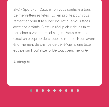
SFC - Sport Fun Culutre : on vous souhaite à tous
de merveilleuses fêtes ! Et j en profite pour vous
remercier pour tt le super boulot que vous faites
avec nos enfants. C est un réel plaisir de les faire
participer à vos cours, et stages… Vous êtes une
excellente équipe de chouettes monos. Nous avons
énormément de chance de bénéficier d une telle
équipe sur Houffalize ☺️ De tout cœur, merci ❤️
Audrey M.